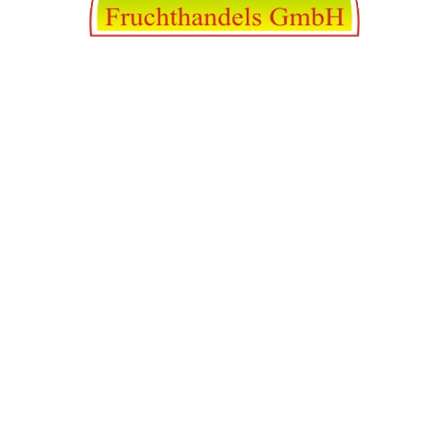
info@abfruchthandel.de
Andreas Arnold
+491703212342
+497115407497